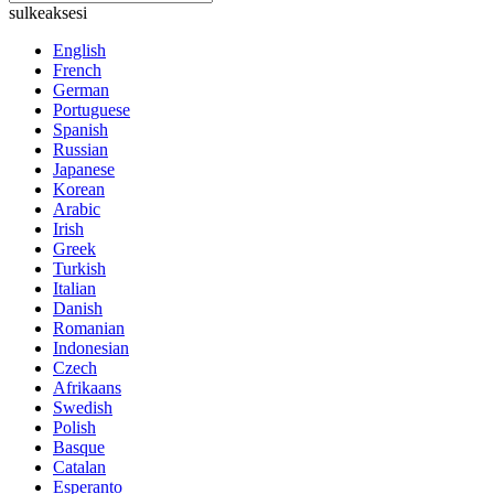
sulkeaksesi
English
French
German
Portuguese
Spanish
Russian
Japanese
Korean
Arabic
Irish
Greek
Turkish
Italian
Danish
Romanian
Indonesian
Czech
Afrikaans
Swedish
Polish
Basque
Catalan
Esperanto