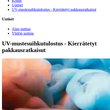
Kotiin
Uutiset
UV-mustesuihkutulostus - Kierrätetyt pakkausratkaisut
Uutiset
Alan uutisia
Yhtiön uutisia
UV-mustesuihkutulostus - Kierrätetyt
pakkausratkaisut