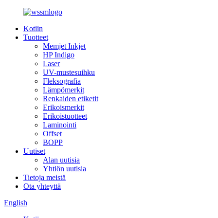
Kotiin
Tuotteet
Memjet Inkjet
HP Indigo
Laser
UV-mustesuihku
Fleksografia
Lämpömerkit
Renkaiden etiketit
Erikoismerkit
Erikoistuotteet
Laminointi
Offset
BOPP
Uutiset
Alan uutisia
Yhtiön uutisia
Tietoja meistä
Ota yhteyttä
English