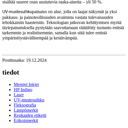
sisältää suuren osan uusiutuvia raaka-aineita – yli 50 %.
painatus on alue, jolla on laajat näkymät ja yksi
UV-mustesuihku
pakkaus- ja painoteollisuuden avaimista vastata tulevaisuuden
tehokkaisiin haasteisiin. Teknologian jatkuvan kehittymisen myötä
täytepainatuksella pystytään saavuttamaan räätälöity tuotanto entistä
tarkemmin ja realistisemmin, samalla kun siitä tulee entistä
ympäristöystävällisempää ja kestävämpää.
Postitusaika: 19.12.2024
tiedot
Memjet Inkjet
HP Indigo
Laser
UV-mustesuihku
Fleksografia
Lämpömerkit
Renkaiden etiketit
Erikoismerkit