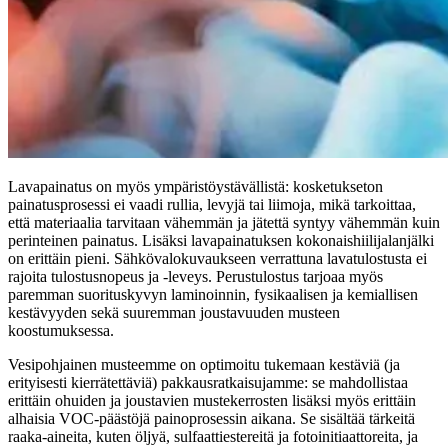
Lavapainatus on myös ympäristöystävällistä: kosketukseton
painatusprosessi ei vaadi rullia, levyjä tai liimoja, mikä tarkoittaa,
että materiaalia tarvitaan vähemmän ja jätettä syntyy vähemmän kuin
perinteinen painatus. Lisäksi lavapainatuksen kokonaishiilijalanjälki
on erittäin pieni. Sähkövalokuvaukseen verrattuna lavatulostusta ei
rajoita tulostusnopeus ja -leveys. Perustulostus tarjoaa myös
paremman suorituskyvyn laminoinnin, fysikaalisen ja kemiallisen
kestävyyden sekä suuremman joustavuuden musteen
koostumuksessa.
Vesipohjainen musteemme on optimoitu tukemaan kestäviä (ja
erityisesti kierrätettäviä) pakkausratkaisujamme: se mahdollistaa
erittäin ohuiden ja joustavien mustekerrosten lisäksi myös erittäin
alhaisia ​​VOC-päästöjä painoprosessin aikana. Se sisältää tärkeitä
raaka-aineita, kuten öljyä, sulfaattiestereitä ja fotoinitiaattoreita, ja